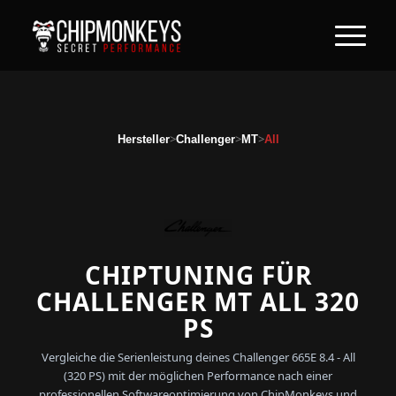
>
>
>
Hersteller
Challenger
MT
All
CHIPTUNING FÜR
CHALLENGER MT ALL 320
PS
Vergleiche die Serienleistung deines Challenger 665E 8.4 - All
(320 PS) mit der möglichen Performance nach einer
professionellen Softwareoptimierung von ChipMonkeys und