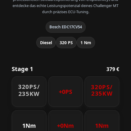
entdecke das echte Leistungspotenzial deines Challenger MT
durch präzises ECU-Tuning.
Bosch EDC17CV54
Diesel
320 PS
1 Nm
Stage 1
379 €
320PS/
320PS/
+0PS
235KW
235KW
1Nm
+0Nm
1Nm