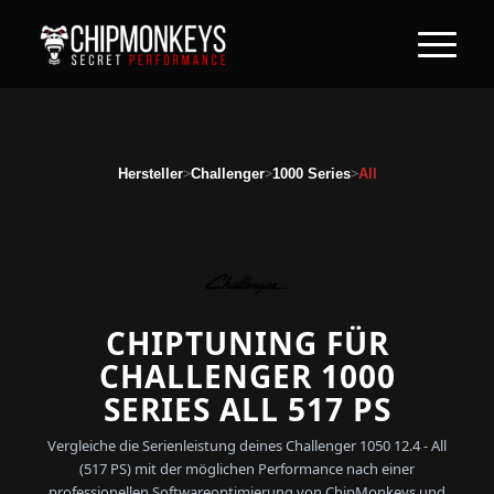
>
>
>
Hersteller
Challenger
1000 Series
All
CHIPTUNING FÜR
CHALLENGER 1000
SERIES ALL 517 PS
Vergleiche die Serienleistung deines Challenger 1050 12.4 - All
(517 PS) mit der möglichen Performance nach einer
professionellen Softwareoptimierung von ChipMonkeys und