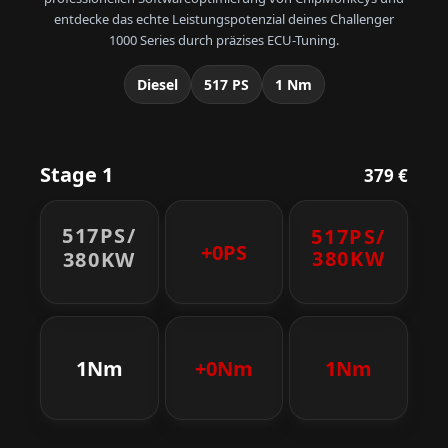
entdecke das echte Leistungspotenzial deines Challenger
1000 Series durch präzises ECU-Tuning.
Diesel
517 PS
1 Nm
Stage 1
379 €
517PS/
517PS/
+0PS
380KW
380KW
1Nm
+0Nm
1Nm