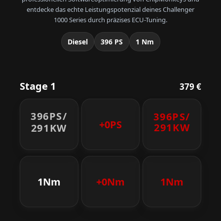
entdecke das echte Leistungspotenzial deines Challenger
1000 Series durch präzises ECU-Tuning.
Diesel
396 PS
1 Nm
Stage 1
379 €
396PS/
396PS/
+0PS
291KW
291KW
1Nm
+0Nm
1Nm