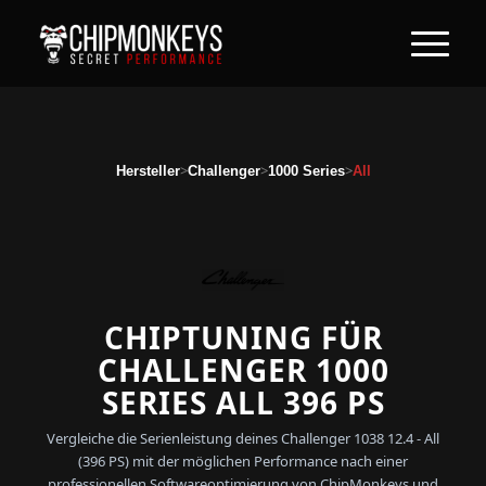
>
>
>
Hersteller
Challenger
1000 Series
All
CHIPTUNING FÜR
CHALLENGER 1000
SERIES ALL 396 PS
Vergleiche die Serienleistung deines Challenger 1038 12.4 - All
(396 PS) mit der möglichen Performance nach einer
professionellen Softwareoptimierung von ChipMonkeys und