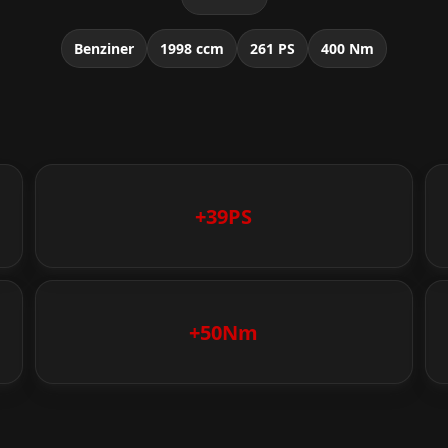
Benziner
1998 ccm
261 PS
400 Nm
+39PS
+50Nm