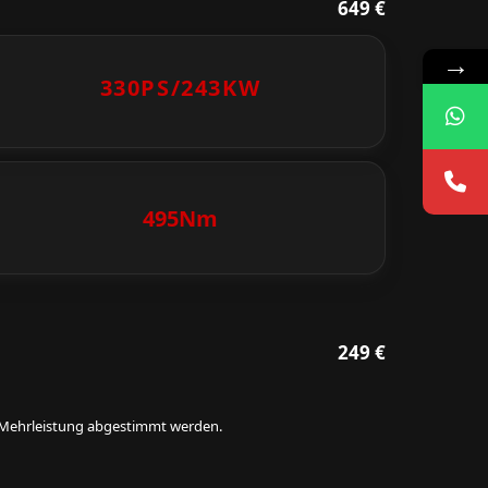
649 €
→
330PS/
243KW
495Nm
249 €
ie Mehrleistung abgestimmt werden.