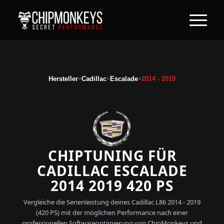
>
>
>
Hersteller
Cadillac
Escalade
2014 - 2019
CHIPTUNING FÜR
CADILLAC ESCALADE
2014 2019 420 PS
Vergleiche die Serienleistung deines Cadillac L86 2014 - 2019
(420 PS) mit der möglichen Performance nach einer
professionellen Softwareoptimierung von ChipMonkeys und