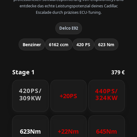
entdecke das echte Leistungspotenzial deines Cadillac
Escalade durch präzises ECU-Tuning.
Delco E92
Benziner
6162 ccm
420 PS
623 Nm
Stage 1
379 €
420PS/
440PS/
+20PS
324KW
309KW
623Nm
+22Nm
645Nm