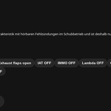
rakteristik mit hörbaren Fehlzündungen im Schubbetrieb und ist deshalb nur
Exhaust flaps open
IAT OFF
IMMO OFF
Lambda OFF
FF