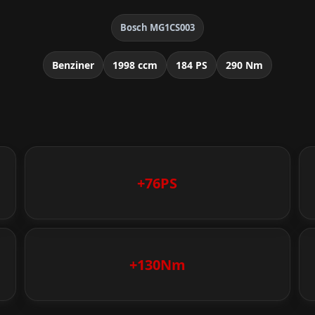
Bosch MG1CS003
Benziner
1998 ccm
184 PS
290 Nm
+76PS
+130Nm