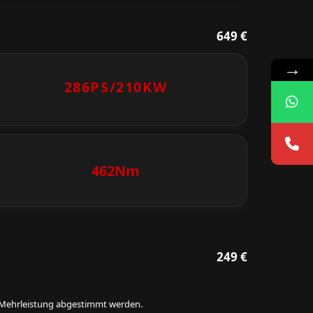
649 €
→
286PS/
210KW
462Nm
249 €
ie Mehrleistung abgestimmt werden.