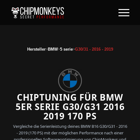
>
>
>
Hersteller
BMW
5 serie
G30/31 - 2016 - 2019
CHIPTUNING FÜR BMW
5ER SERIE G30/G31 2016
2019 170 PS
Vergleiche die Serienleistung deines BMW B16 G30/G31 - 2016
- 2019 (170 PS) mit der möglichen Performance nach einer
professionellen Softwareoptimierung von ChipMonkeys und