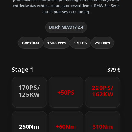
entdecke das echte Leistungspotenzial deines BMW 5er Serie
durch präzises ECU-Tuning.
Bosch MEVD17.2.4
Benziner
1598 ccm
170 PS
250 Nm
Stage 1
379 €
170PS/
220PS/
+50PS
162KW
125KW
250Nm
+60Nm
310Nm