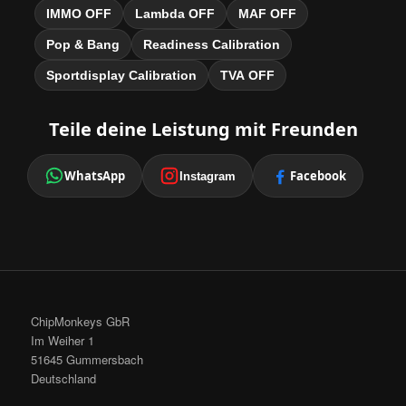
IMMO OFF
Lambda OFF
MAF OFF
Pop & Bang
Readiness Calibration
Sportdisplay Calibration
TVA OFF
Teile deine Leistung mit Freunden
WhatsApp
Facebook
Instagram
ChipMonkeys GbR
Im Weiher 1
51645 Gummersbach
Deutschland