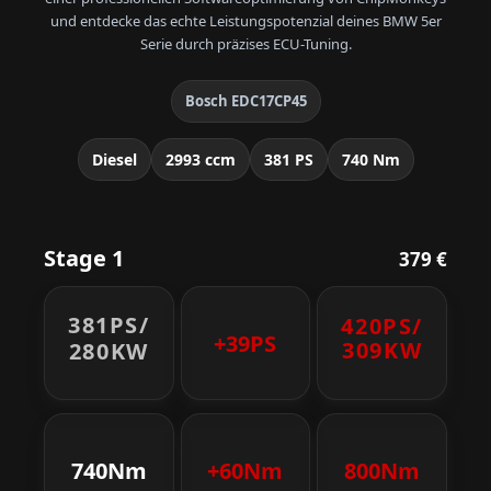
und entdecke das echte Leistungspotenzial deines BMW 5er
Serie durch präzises ECU-Tuning.
Bosch EDC17CP45
Diesel
2993 ccm
381 PS
740 Nm
Stage 1
379 €
381PS/
420PS/
+39PS
309KW
280KW
740Nm
+60Nm
800Nm