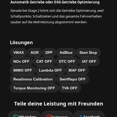
Automatik Getriebe oder DSG Getriebe Optimierung
Gerade bei Stage 2 lohnt sich die Getriebe Optimierung, weil
Schaltpunkte, Schaltzeiten und das gesamte Fahrverhalten
sauber auf die Mehrleistung abgestimmt werden.
Lösungen
VMAX
AGR
DPF
AdBlue
Start Stop
NOx OFF
CAT OFF
DTC OFF
IAT OFF
IMMO OFF
Lambda OFF
MAF OFF
Readiness Calibration
Swirlflaps OFF
Torque Monitoring OFF
TVA OFF
Teile deine Leistung mit Freunden
WhatsApp
Facebook