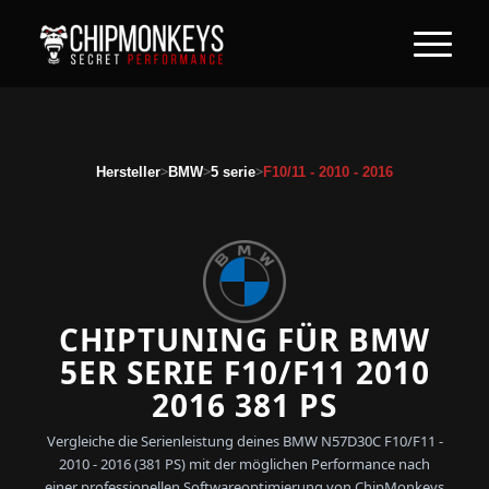
>
>
>
Hersteller
BMW
5 serie
F10/11 - 2010 - 2016
CHIPTUNING FÜR BMW
5ER SERIE F10/F11 2010
2016 381 PS
Vergleiche die Serienleistung deines BMW N57D30C F10/F11 -
2010 - 2016 (381 PS) mit der möglichen Performance nach
einer professionellen Softwareoptimierung von ChipMonkeys