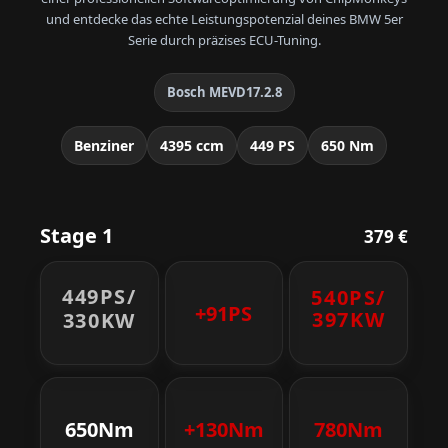
und entdecke das echte Leistungspotenzial deines BMW 5er
Serie durch präzises ECU-Tuning.
Bosch MEVD17.2.8
Benziner
4395 ccm
449 PS
650 Nm
Stage 1
379 €
449PS/
540PS/
+91PS
397KW
330KW
650Nm
+130Nm
780Nm