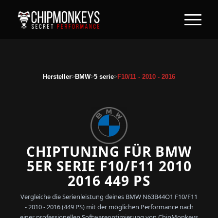
>
>
>
Hersteller
BMW
5 serie
F10/11 - 2010 - 2016
CHIPTUNING FÜR BMW
5ER SERIE F10/F11 2010
2016 449 PS
Vergleiche die Serienleistung deines BMW N63B44O1 F10/F11
- 2010 - 2016 (449 PS) mit der möglichen Performance nach
einer professionellen Softwareoptimierung von ChipMonkeys