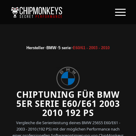
>
>
>
Hersteller
BMW
5 serie
E60/61 - 2003 - 2010
CHIPTUNING FÜR BMW
5ER SERIE E60/E61 2003
2010 192 PS
Vergleiche die Serienleistung deines BMW 256S5 E60/E61 -
2003 - 2010 (192 PS) mit der möglichen Performance nach
einer professionellen Softwareoptimierung von ChipMonkeys