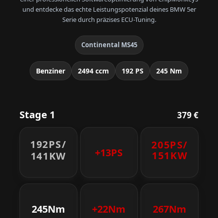
und entdecke das echte Leistungspotenzial deines BMW 5er
Serie durch präzises ECU-Tuning.
Continental MS45
Benziner
2494 ccm
192 PS
245 Nm
Stage 1
379 €
192PS/
205PS/
+13PS
151KW
141KW
245Nm
+22Nm
267Nm