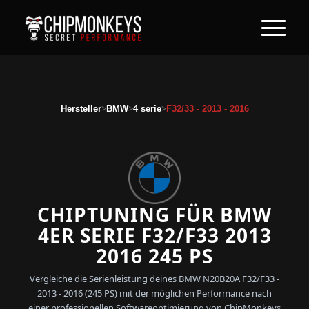
>
>
>
Hersteller
BMW
4 serie
F32/33 - 2013 - 2016
CHIPTUNING FÜR BMW
4ER SERIE F32/F33 2013
2016 245 PS
Vergleiche die Serienleistung deines BMW N20B20A F32/F33 -
2013 - 2016 (245 PS) mit der möglichen Performance nach
einer professionellen Softwareoptimierung von ChipMonkeys