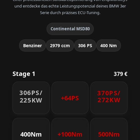
und entdecke das echte Leistungspotenzial deines BMW 3er
Serie durch präzises ECU-Tuning.
Continental MSD80
Benziner
2979 ccm
306 PS
400 Nm
Stage 1
379 €
306PS/
370PS/
+64PS
272KW
225KW
400Nm
+100Nm
500Nm