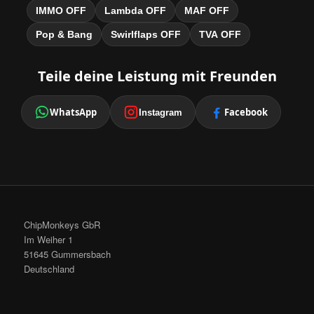
IMMO OFF
Lambda OFF
MAF OFF
Pop & Bang
Swirlflaps OFF
TVA OFF
Teile deine Leistung mit Freunden
WhatsApp
Facebook
Instagram
ChipMonkeys GbR
Im Weiher 1
51645 Gummersbach
Deutschland