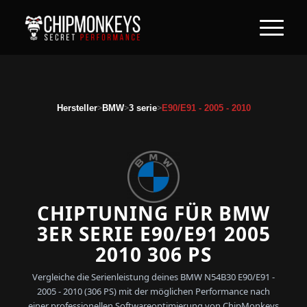
>
>
>
Hersteller
BMW
3 serie
E90/E91 - 2005 - 2010
CHIPTUNING FÜR BMW
3ER SERIE E90/E91 2005
2010 306 PS
Vergleiche die Serienleistung deines BMW N54B30 E90/E91 -
2005 - 2010 (306 PS) mit der möglichen Performance nach
einer professionellen Softwareoptimierung von ChipMonkeys