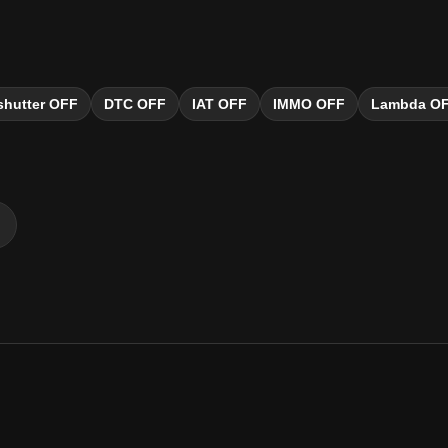
lshutter OFF
DTC OFF
IAT OFF
IMMO OFF
Lambda O