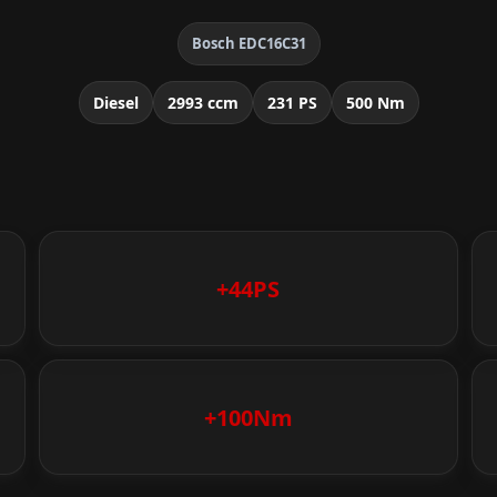
Bosch EDC16C31
Diesel
2993 ccm
231 PS
500 Nm
+44PS
+100Nm