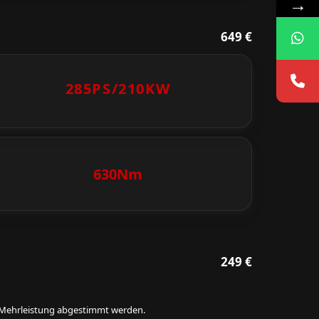
→
649 €
285PS/
210KW
630Nm
249 €
ie Mehrleistung abgestimmt werden.