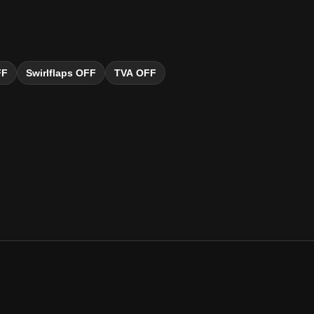
FF
Swirlflaps OFF
TVA OFF