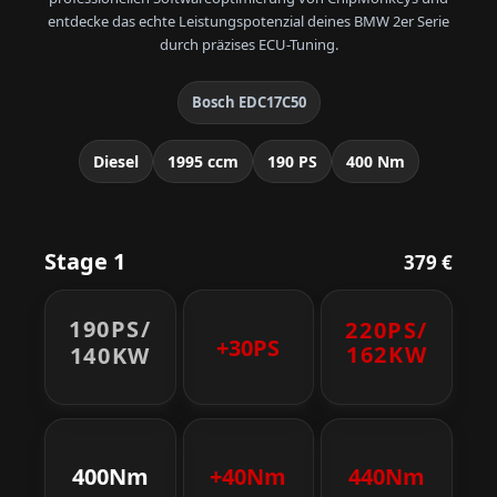
entdecke das echte Leistungspotenzial deines BMW 2er Serie
durch präzises ECU-Tuning.
Bosch EDC17C50
Diesel
1995 ccm
190 PS
400 Nm
Stage 1
379 €
190PS/
220PS/
+30PS
162KW
140KW
400Nm
+40Nm
440Nm