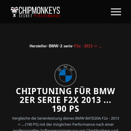
>
>
>
Hersteller
BMW
2 serie
F2x - 2013 -> ...
CHIPTUNING FÜR BMW
2ER SERIE F2X 2013 ...
190 PS
Vergleiche die Serienleistung deines BMW B47D20A F2x - 2013
-> ... (190 PS) mit der möglichen Performance nach einer
professionellen Softwareoptimierung von ChipMonkeys und