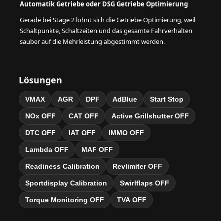
Automatik Getriebe oder DSG Getriebe Optimierung
Gerade bei Stage 2 lohnt sich die Getriebe Optimierung, weil
Schaltpunkte, Schaltzeiten und das gesamte Fahrverhalten
sauber auf die Mehrleistung abgestimmt werden.
Lösungen
VMAX
AGR
DPF
AdBlue
Start Stop
NOx OFF
CAT OFF
Active Grillshutter OFF
DTC OFF
IAT OFF
IMMO OFF
Lambda OFF
MAF OFF
Readiness Calibration
Revlimiter OFF
Sportdisplay Calibration
Swirlflaps OFF
Torque Monitoring OFF
TVA OFF