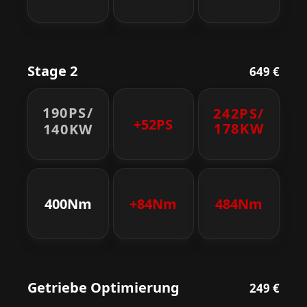
Stage 2
649 €
190PS/
242PS/
+52PS
178KW
140KW
400Nm
+84Nm
484Nm
Getriebe Optimierung
249 €