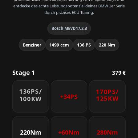
entdecke das echte Leistungspotenzial deines BMW 2er Serie
durch präzises ECU-Tuning.
Bosch MEVD17.2.3
Benziner
1499 ccm
136 PS
220 Nm
Stage 1
379 €
136PS/
170PS/
+34PS
125KW
100KW
220Nm
+60Nm
280Nm