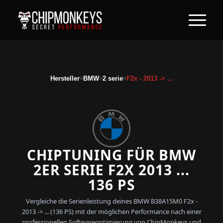
>
>
>
Hersteller
BMW
2 serie
F2x - 2013 -> ...
CHIPTUNING FÜR BMW
2ER SERIE F2X 2013 ...
136 PS
Vergleiche die Serienleistung deines BMW B38A15M0 F2x -
2013 -> ... (136 PS) mit der möglichen Performance nach einer
professionellen Softwareoptimierung von ChipMonkeys und