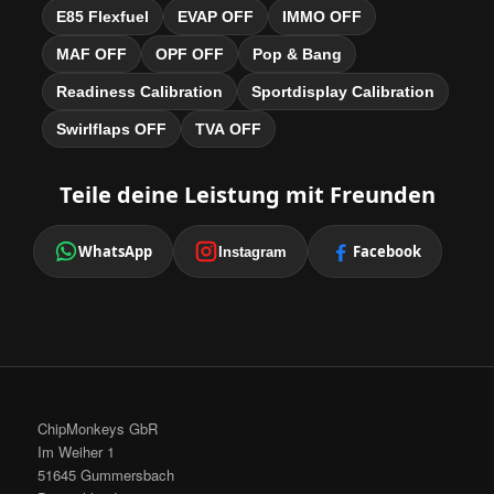
E85 Flexfuel
EVAP OFF
IMMO OFF
MAF OFF
OPF OFF
Pop & Bang
Readiness Calibration
Sportdisplay Calibration
Swirlflaps OFF
TVA OFF
Teile deine Leistung mit Freunden
WhatsApp
Facebook
Instagram
ChipMonkeys GbR
Im Weiher 1
51645 Gummersbach