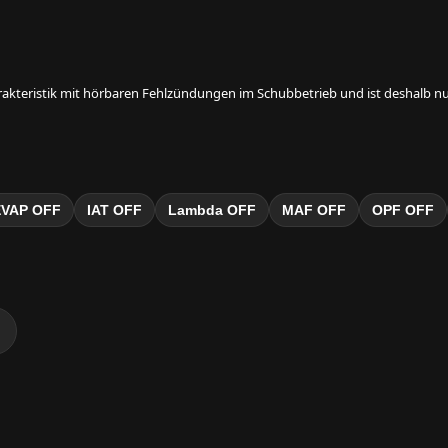
rakteristik mit hörbaren Fehlzündungen im Schubbetrieb und ist deshalb nur
EVAP OFF
IAT OFF
Lambda OFF
MAF OFF
OPF OFF