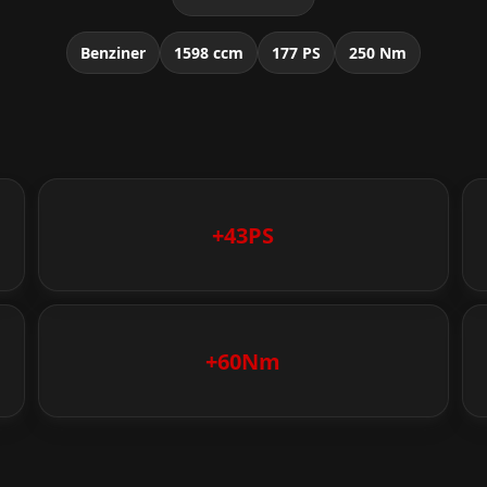
Benziner
1598 ccm
177 PS
250 Nm
+43PS
+60Nm