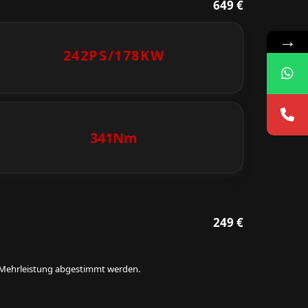
649 €
→
242PS/
178KW
341Nm
249 €
ie Mehrleistung abgestimmt werden.