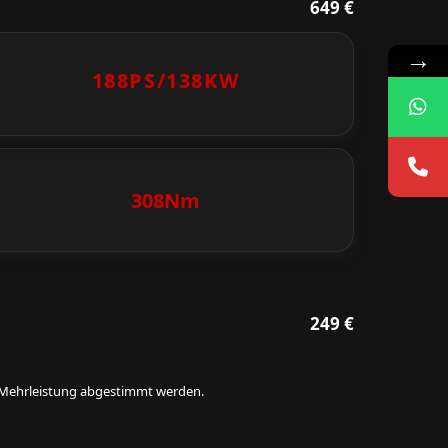
649 €
→
188PS/
138KW
308Nm
249 €
ie Mehrleistung abgestimmt werden.