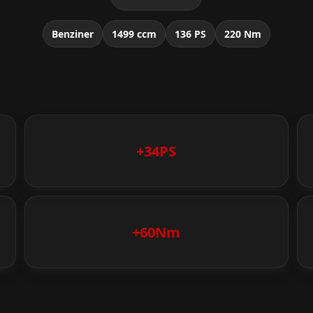
Benziner
1499 ccm
136 PS
220 Nm
+34PS
+60Nm