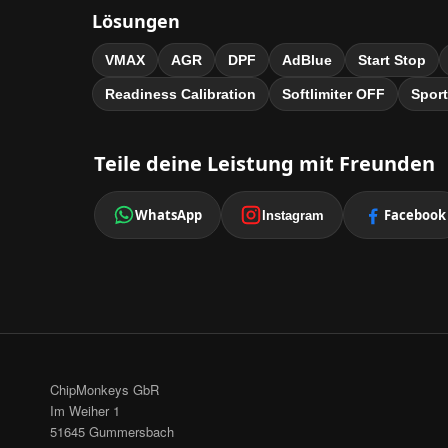
Lösungen
VMAX
AGR
DPF
AdBlue
Start Stop
Readiness Calibration
Softlimiter OFF
Sport
Teile deine Leistung mit Freunden
WhatsApp
Facebook
Instagram
ChipMonkeys GbR
Im Weiher 1
51645 Gummersbach