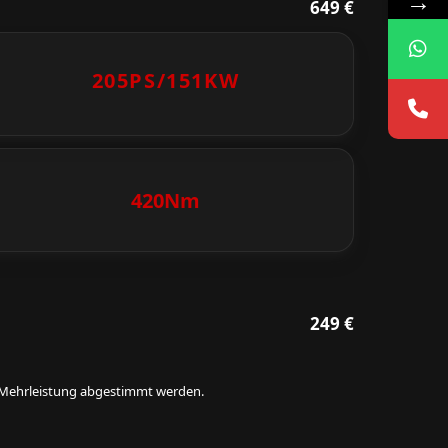
→
649 €
205PS/
151KW
420Nm
249 €
ie Mehrleistung abgestimmt werden.