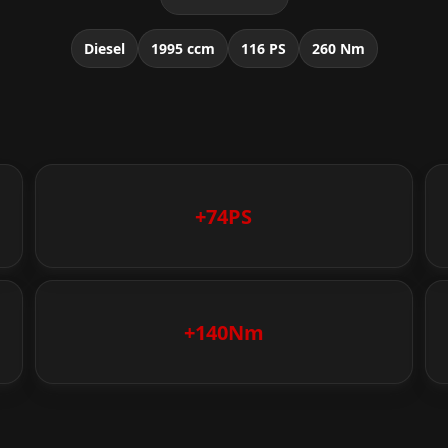
Diesel
1995 ccm
116 PS
260 Nm
+74PS
+140Nm