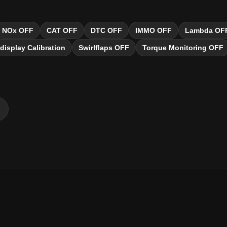
NOx OFF
CAT OFF
DTC OFF
IMMO OFF
Lambda OF
display Calibration
Swirlflaps OFF
Torque Monitoring OFF