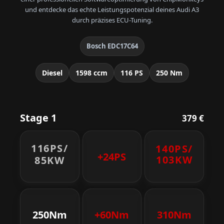
und entdecke das echte Leistungspotenzial deines Audi A3
durch präzises ECU-Tuning.
Bosch EDC17C64
Diesel
1598 ccm
116 PS
250 Nm
Stage 1
379 €
116PS/
140PS/
+24PS
103KW
85KW
250Nm
+60Nm
310Nm