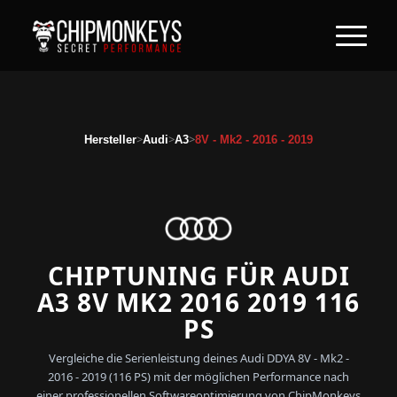
>
>
>
Hersteller
Audi
A3
8V - Mk2 - 2016 - 2019
CHIPTUNING FÜR AUDI
A3 8V MK2 2016 2019 116
PS
Vergleiche die Serienleistung deines Audi DDYA 8V - Mk2 -
2016 - 2019 (116 PS) mit der möglichen Performance nach
einer professionellen Softwareoptimierung von ChipMonkeys